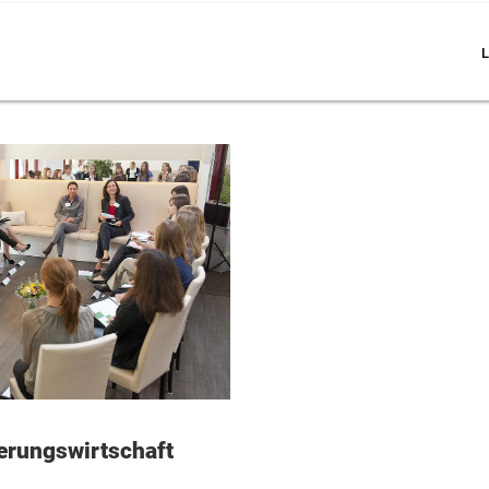
L
herungswirtschaft